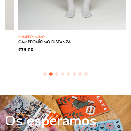
CAMPEONÍSIMO
CAMPEONÍSIMO DISTANZA
€
75.00
Os esperamos
Os esperamos