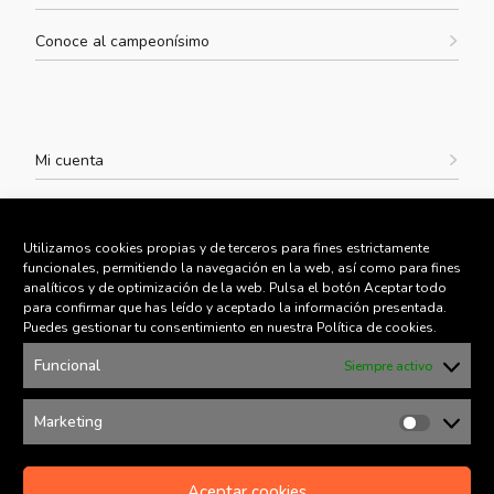
Conoce al campeonísimo
Mi cuenta
Envíos y devoluciones
Utilizamos cookies propias y de terceros para fines estrictamente
Aviso legal
funcionales, permitiendo la navegación en la web, así como para fines
analíticos y de optimización de la web. Pulsa el botón Aceptar todo
para confirmar que has leído y aceptado la información presentada.
Política de Privacidad
Puedes gestionar tu consentimiento en nuestra Política de cookies.
Política de Cookies
Funcional
Siempre activo
Marketing
Marketin
Aceptar cookies