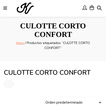
Menu
User
User
Se
Saltar
CULOTTE CORTO
a
contenido
CONFORT
Inicio
/ Productos etiquetados “CULOTTE CORTO
CONFORT”
CULOTTE CORTO CONFORT