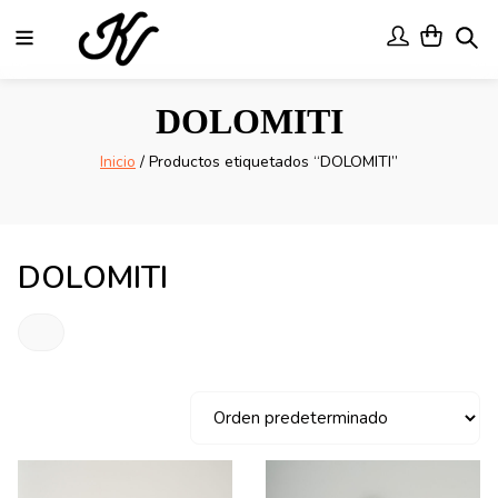
Menu
User
User
Se
Saltar
DOLOMITI
a
contenido
Inicio
/ Productos etiquetados “DOLOMITI”
DOLOMITI