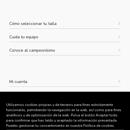
Cómo seleccionar tu talla
Cuida tu equipo
Conoce al campeonísimo
Mi cuenta
Envíos y devoluciones
Utilizamos cookies propias y de terceros para fines estrictamente
Aviso legal
funcionales, permitiendo la navegación en la web, así como para fines
analíticos y de optimización de la web. Pulsa el botón Aceptar todo
para confirmar que has leído y aceptado la información presentada.
Política de Privacidad
Puedes gestionar tu consentimiento en nuestra Política de cookies.